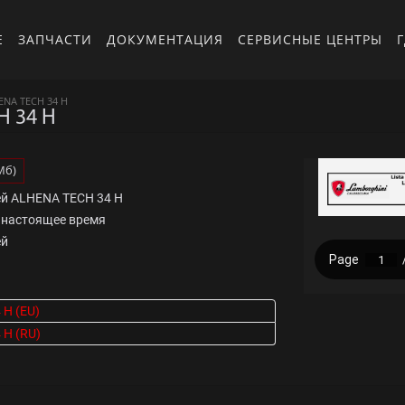
Е
ЗАПЧАСТИ
ДОКУМЕНТАЦИЯ
СЕРВИСНЫЕ ЦЕНТРЫ
Г
NA TECH 34 H
 34 H
Мб)
ей ALHENA TECH 34 H
о настоящее время
ей
 H (EU)
 H (RU)