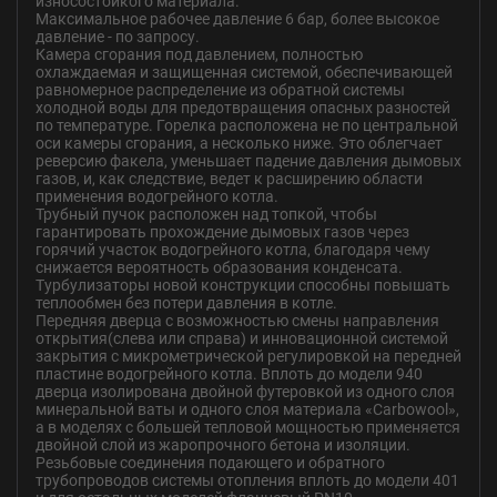
износостойкого материала.
Максимальное рабочее давление 6 бар, более высокое
давление - по запросу.
Камера сгорания под давлением, полностью
охлаждаемая и защищенная системой, обеспечивающей
равномерное распределение из обратной системы
холодной воды для предотвращения опасных разностей
по температуре. Горелка расположена не по центральной
оси камеры сгорания, а несколько ниже. Это облегчает
реверсию факела, уменьшает падение давления дымовых
газов, и, как следствие, ведет к расширению области
применения водогрейного котла.
Трубный пучок расположен над топкой, чтобы
гарантировать прохождение дымовых газов через
горячий участок водогрейного котла, благодаря чему
снижается вероятность образования конденсата.
Турбулизаторы новой конструкции способны повышать
теплообмен без потери давления в котле.
Передняя дверца с возможностью смены направления
открытия(слева или справа) и инновационной системой
закрытия с микрометрической регулировкой на передней
пластине водогрейного котла. Вплоть до модели 940
дверца изолирована двойной футеровкой из одного слоя
минеральной ваты и одного слоя материала «Carbowool»,
а в моделях с большей тепловой мощностью применяется
двойной слой из жаропрочного бетона и изоляции.
Резьбовые соединения подающего и обратного
трубопроводов системы отопления вплоть до модели 401