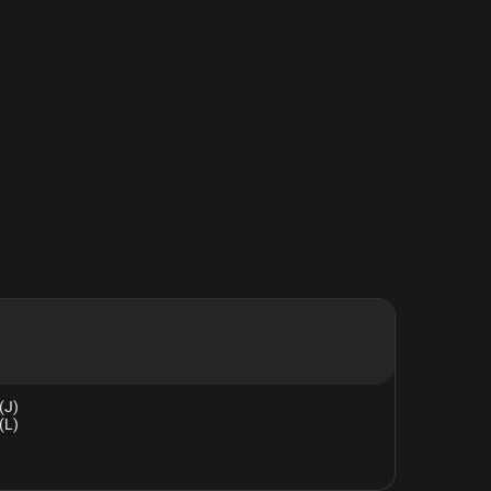
(J)
(L)